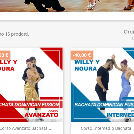
Ord
no 15 prodotti.
p
00 €
-40,00 €
Anteprima
Anteprima


Corso Avanzato Bachata...
Corso Intemedio Bachata..