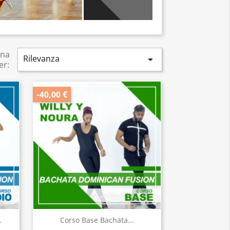
ina
Rilevanza

er:
-40,00 €
Anteprima

.
Corso Base Bachata...