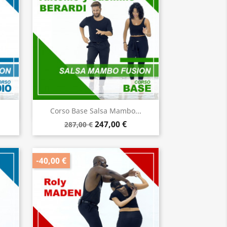
Anteprima

Corso Base Salsa Mambo...
247,00 €
287,00 €
-40,00 €