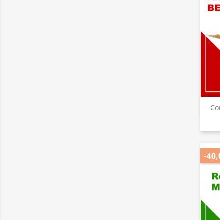
Co
-40,