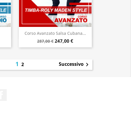
Anteprima

Corso Avanzato Salsa Cubana...
247,00 €
287,00 €
1
Successivo
2

Facebook