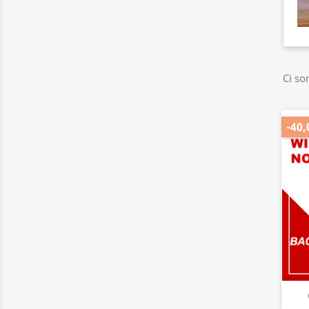
Ci so
-40,