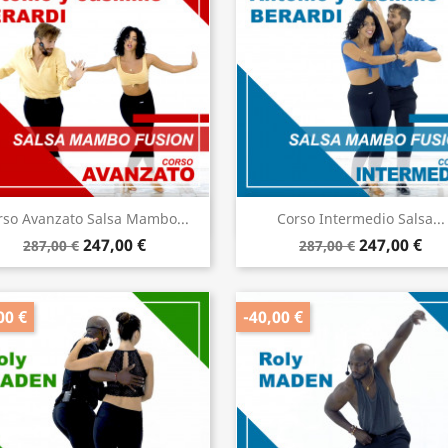
Anteprima
Anteprima


rso Avanzato Salsa Mambo...
Corso Intermedio Salsa...
247,00 €
247,00 €
287,00 €
287,00 €
00 €
-40,00 €