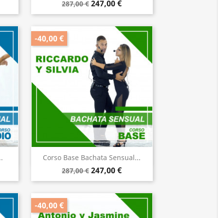
247,00 €
287,00 €
-40,00 €
Anteprima

.
Corso Base Bachata Sensual...
247,00 €
287,00 €
-40,00 €