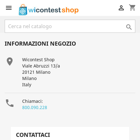
shopping_cart



INFORMAZIONI NEGOZIO

Wicontest Shop
Viale Abruzzi 13/a
20121 Milano
Milano
Italy

Chiamaci:
800.090.228
CONTATTACI