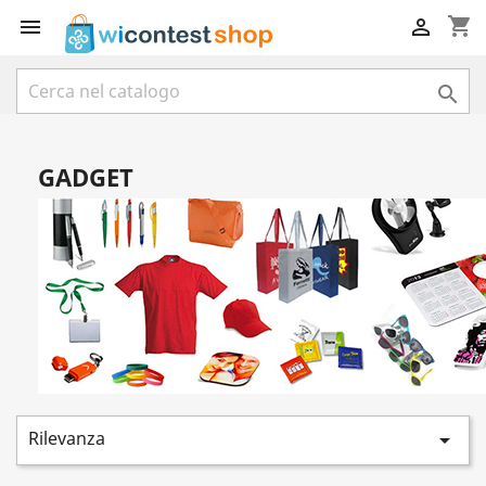
shopping_cart



GADGET
Rilevanza
