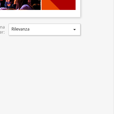
ina
Rilevanza

er: