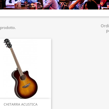
Ord
 prodotto.
p
Anteprima

CHITARRA ACUSTICA