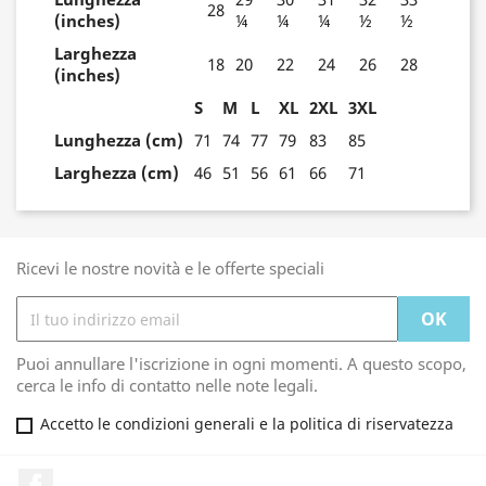
28
(inches)
¼
¼
¼
½
½
Larghezza
18
20
22
24
26
28
(inches)
S
M
L
XL
2XL
3XL
Lunghezza (cm)
71
74
77
79
83
85
Larghezza (cm)
46
51
56
61
66
71
Ricevi le nostre novità e le offerte speciali
Puoi annullare l'iscrizione in ogni momenti. A questo scopo,
cerca le info di contatto nelle note legali.
Accetto le condizioni generali e la politica di riservatezza
Facebook