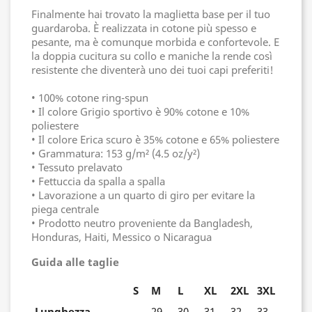
Finalmente hai trovato la maglietta base per il tuo
guardaroba. È realizzata in cotone più spesso e
pesante, ma è comunque morbida e confortevole. E
la doppia cucitura su collo e maniche la rende così
resistente che diventerà uno dei tuoi capi preferiti!
• 100% cotone ring-spun
• Il colore Grigio sportivo è 90% cotone e 10%
poliestere
• Il colore Erica scuro è 35% cotone e 65% poliestere
• Grammatura: 153 g/m² (4.5 oz/y²)
• Tessuto prelavato
• Fettuccia da spalla a spalla
• Lavorazione a un quarto di giro per evitare la
piega centrale
• Prodotto neutro proveniente da Bangladesh,
Honduras, Haiti, Messico o Nicaragua
Guida alle taglie
S
M
L
XL
2XL
3XL
Lunghezza
29
30
31
32
33