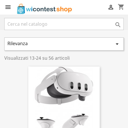
shopping_cart



Rilevanza

Visualizzati 13-24 su 56 articoli