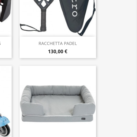
Anteprima

S
RACCHETTA PADEL
130,00 €