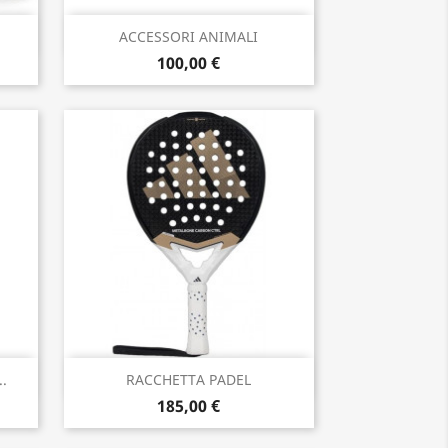
Anteprima

ACCESSORI ANIMALI
100,00 €
Anteprima

..
RACCHETTA PADEL
185,00 €