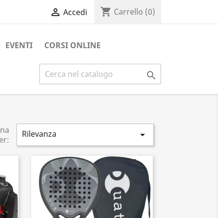
shopping_cart

Carrello
(0)
Accedi
EVENTI
CORSI ONLINE

ina
Rilevanza

er: