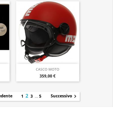
Anteprima

CASCO MOTO
359,00 €
2
edente
Successivo
1
3
…
5
