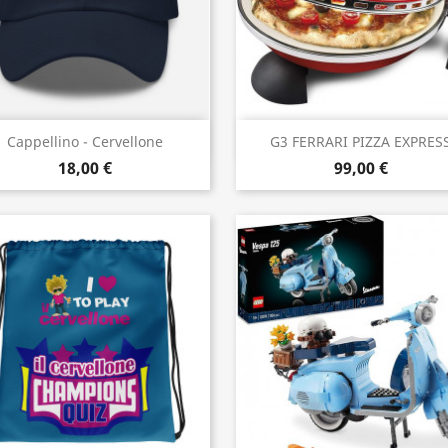
Anteprima
Anteprima


Cappellino - Cervellone
G3 FERRARI PIZZA EXPRES
18,00 €
99,00 €